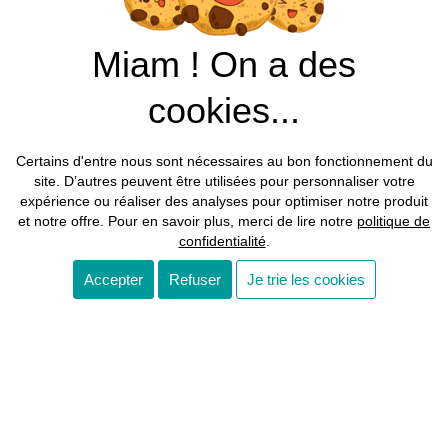
Miam ! On a des
Le monde ne mourra jamais par manque de
merveilles, mais uniquement par manque
cookies...
d'émerveillement.
Gilbert Keith Chesterton
Certains d'entre nous sont nécessaires au bon fonctionnement du
site. D’autres peuvent être utilisées pour personnaliser votre
expérience ou réaliser des analyses pour optimiser notre produit
et notre offre. Pour en savoir plus, merci de lire notre
politique de
confidentialité
.
Accepter
Refuser
Je trie les cookies
Nous contacter / prendre rdv
Made by EXPLORAMA, 2023 All rights reserved​