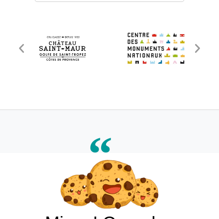
Le monde ne mourra jamais par manque de
merveilles, mais uniquement par manque
d'émerveillement.
Gilbert Keith Chesterton