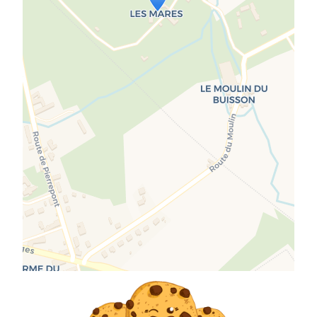
If you see this after your page is
loaded completely, leafletJS files
are missing.