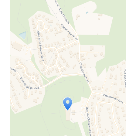
Travelers' Map is loading...
If you see this after your page is
loaded completely, leafletJS files
are missing.