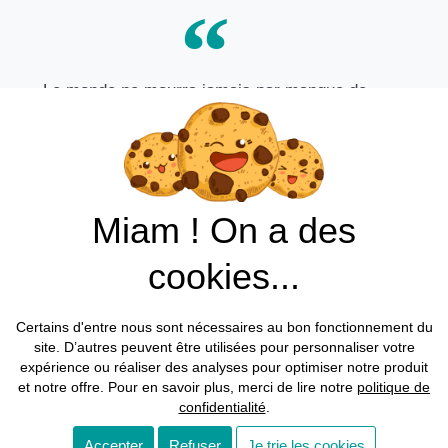
Le monde ne mourra jamais par manque de
merveilles, mais uniquement par manque
d'émerveillement.
Gilbert Keith Chesterton
Miam ! On a des
cookies...
Nous contacter / prendre rdv
Certains d'entre nous sont nécessaires au bon fonctionnement du
site. D’autres peuvent être utilisées pour personnaliser votre
expérience ou réaliser des analyses pour optimiser notre produit
et notre offre. Pour en savoir plus, merci de lire notre
politique de
confidentialité
.
Made by EXPLORAMA, 2023 All rights reserved​
Accepter
Refuser
Je trie les cookies