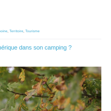
moine
,
Territoire
,
Tourisme
umérique dans son camping ?