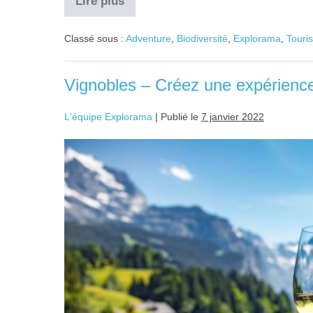
Lire plus
Classé sous :
Adventure
,
Biodiversité
,
Explorama
,
Touri
Vignobles – Créez une expérience
L'équipe Explorama
|
Publié le
7 janvier 2022