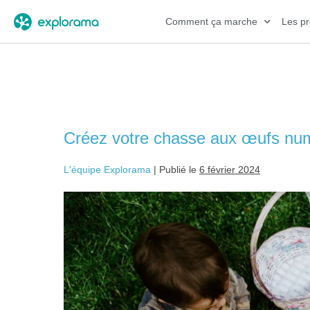
Comment ça marche
Les pr
Catégorie :
Adventure
Créez votre chasse aux œufs num
L'équipe Explorama
|
Publié le
6 février 2024