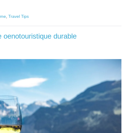
sme
,
Travel Tips
 oenotouristique durable