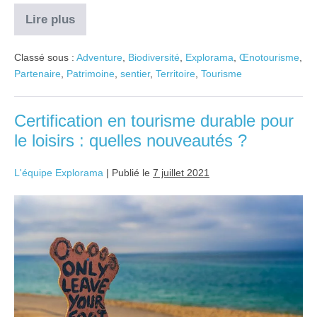
Lire plus
Classé sous :
Adventure
,
Biodiversité
,
Explorama
,
Œnotourisme
,
Partenaire
,
Patrimoine
,
sentier
,
Territoire
,
Tourisme
Certification en tourisme durable pour
le loisirs : quelles nouveautés ?
L'équipe Explorama
|
Publié le
7 juillet 2021