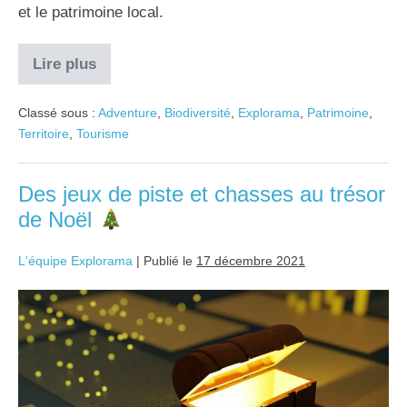
et le patrimoine local.
Lire plus
Classé sous :
Adventure
,
Biodiversité
,
Explorama
,
Patrimoine
,
Territoire
,
Tourisme
Des jeux de piste et chasses au trésor
de Noël
L'équipe Explorama
|
Publié le
17 décembre 2021